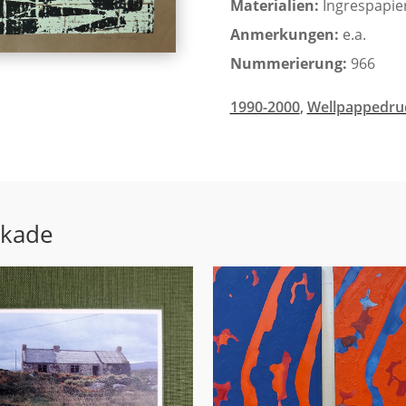
Materialien:
Ingrespapie
Anmerkungen:
e.a.
Nummerierung:
966
1990-2000
,
Wellpappedru
ekade