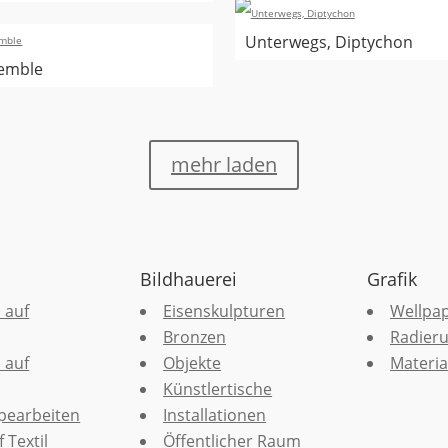
Unterwegs, Diptychon
emble
mehr laden
Bildhauerei
Grafik
 auf
Eisenskulpturen
Wellpa
Bronzen
Radier
 auf
Objekte
Materia
Künstlertische
pearbeiten
Installationen
 Textil
Öffentlicher Raum