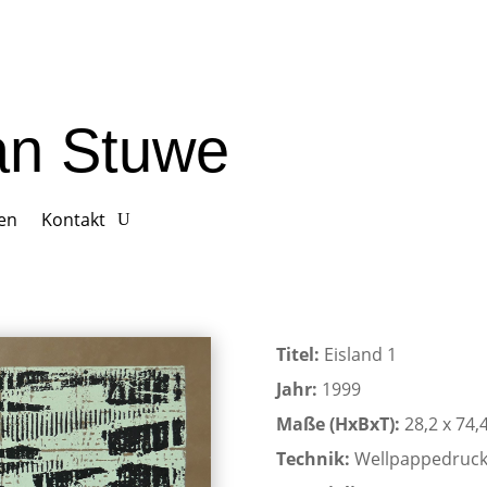
ian Stuwe
gen
Kontakt
Titel:
Eisland 1
Jahr:
1999
Maße (HxBxT):
28,2 x 74,
Technik:
Wellpappedruc