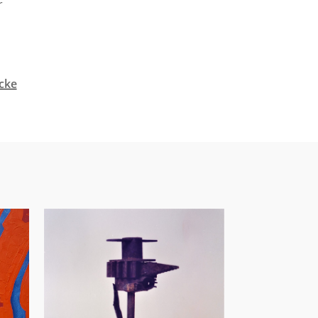
r
cke