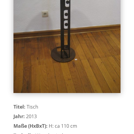
Titel:
Tisch
Jahr:
2013
Maße (HxBxT):
H: ca 110 cm