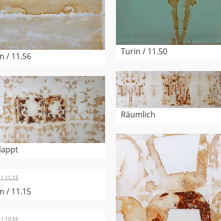
Turin / 11.50
n / 11.56
Räumlich
lappt
n / 11.15