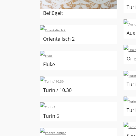
Turi
Beflügelt
Aus
Orientalisch 2
Orie
Fluke
Turi
Turin / 10.30
Turi
Turin 5
Sam