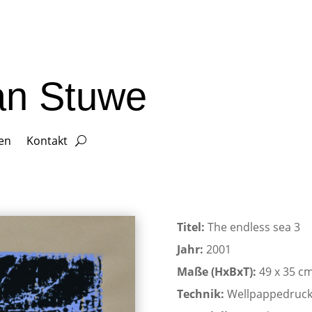
ian Stuwe
gen
Kontakt
Titel:
The endless sea 3
Jahr:
2001
Maße (HxBxT):
49 x 35 c
Technik:
Wellpappedruc