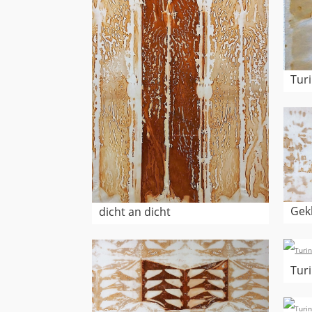
Turi
Gek
dicht an dicht
Turi