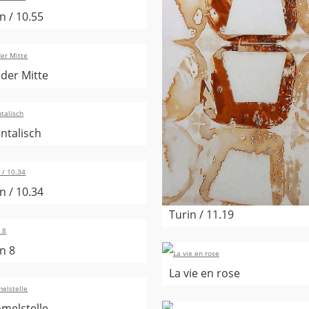
n / 10.55
 der Mitte
ntalisch
n / 10.34
Turin / 11.19
n 8
La vie en rose
melstelle