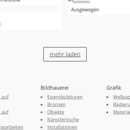
Ausgewogen
l
mehr laden
Bildhauerei
Grafik
 auf
Eisenskulpturen
Wellpa
Bronzen
Radier
 auf
Objekte
Materia
Künstlertische
pearbeiten
Installationen