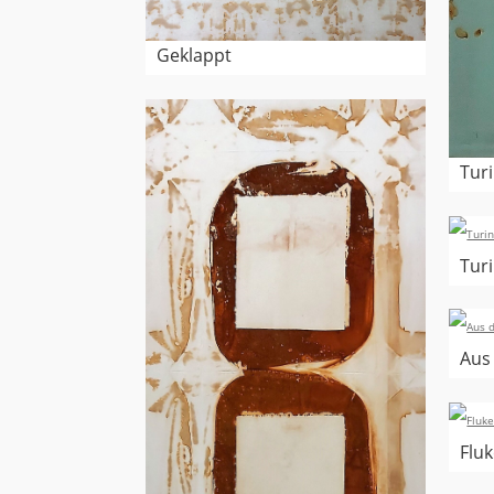
Geklappt
Turi
Turi
Aus
Flu