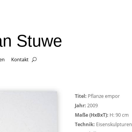
ian Stuwe
gen
Kontakt
Titel:
Pflanze empor
Jahr:
2009
Maße (HxBxT):
H: 90 cm
Technik:
Eisenskulpturen