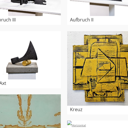
ruch III
Aufbruch II
Axt
Kreuz