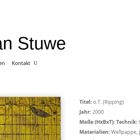
ian Stuwe
gen
Kontakt
Titel:
o.T. (Ripping)
Jahr:
2000
Maße (HxBxT):
Technik:
Materialien:
Wellpappe, g