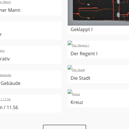
ner Mann
Geklappt I
r
Der Regent I
rativ
Die Stadt
 Gebäude
Kreuz
n / 11.56