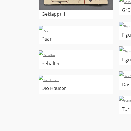
Grü
Geklappt II
Figu
Paar
Figu
Behälter
Das
Die Häuser
Turi