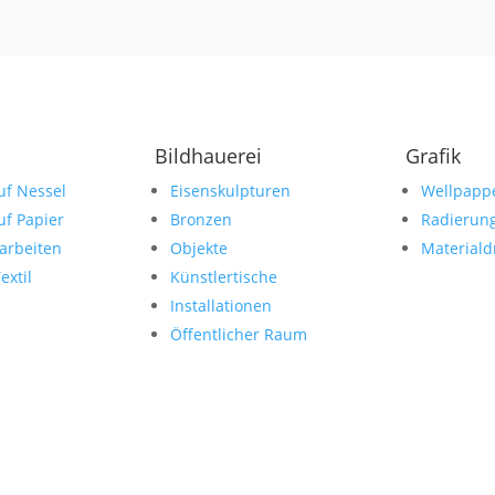
Bildhauerei
Grafik
uf Nessel
Eisenskulpturen
Wellpapp
uf Papier
Bronzen
Radierun
arbeiten
Objekte
Materiald
extil
Künstlertische
Installationen
Öffentlicher Raum