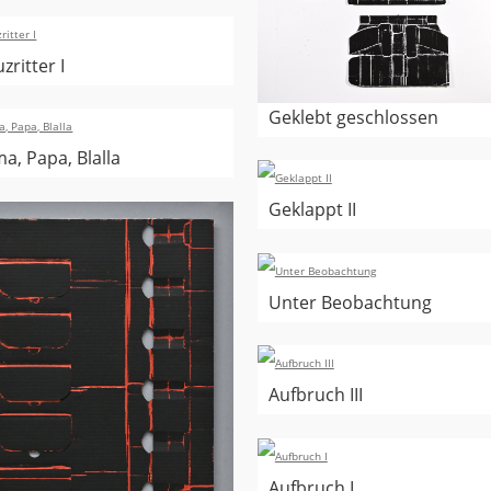
zritter I
Geklebt geschlossen
a, Papa, Blalla
Geklappt II
Unter Beobachtung
Aufbruch III
Aufbruch I