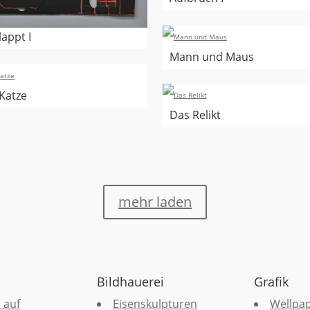
appt I
Mann und Maus
 Katze
Das Relikt
mehr laden
Bildhauerei
Grafik
 auf
Eisenskulpturen
Wellpa