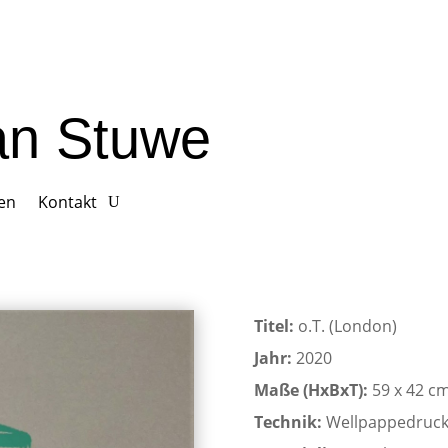
ian Stuwe
gen
Kontakt
Titel:
o.T. (London)
Jahr:
2020
Maße (HxBxT):
59 x 42 c
Technik:
Wellpappedruc