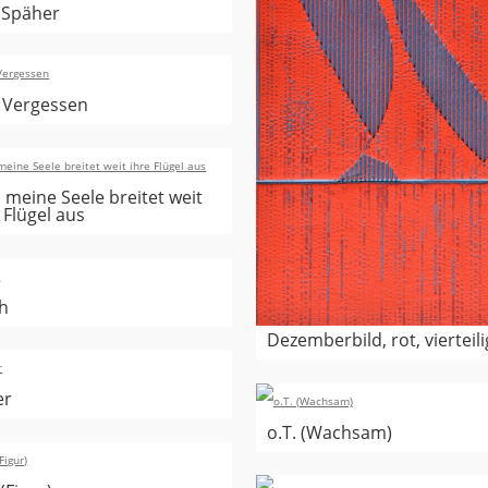
 Späher
 Vergessen
 meine Seele breitet weit
 Flügel aus
ch
Dezemberbild, rot, vierteili
er
o.T. (Wachsam)