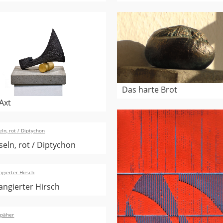
Das harte Brot
Axt
eln, rot / Diptychon
angierter Hirsch