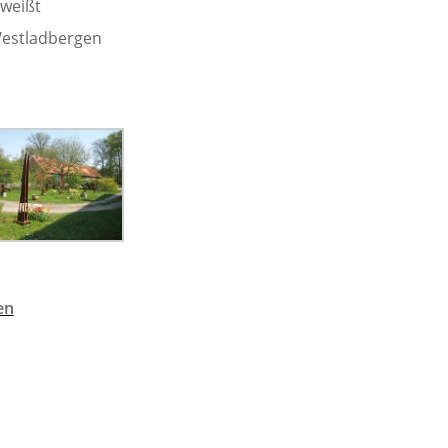
hweißt
Westladbergen
en