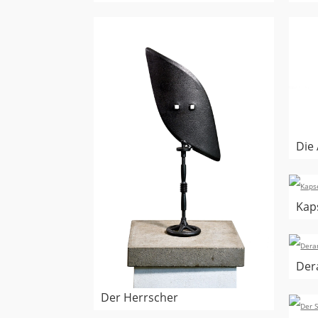
Die 
Kaps
Der
Der Herrscher