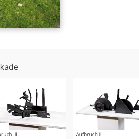
ekade
ruch III
Aufbruch II