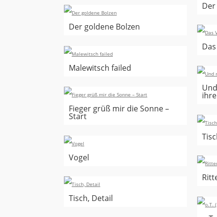
Der
Der goldene Bolzen
Das
Malewitsch failed
Und
ihre
Fieger grüß mir die Sonne –
Start
Tis
Vogel
Ritt
Tisch, Detail