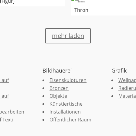
 (Figur)
Thron
mehr laden
Bildhauerei
Grafik
 auf
Eisenskulpturen
Wellpa
Bronzen
Radier
 auf
Objekte
Materia
Künstlertische
pearbeiten
Installationen
 Textil
Öffentlicher Raum