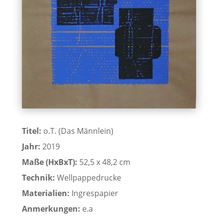
Titel:
o.T. (Das Männlein)
Jahr:
2019
Maße (HxBxT):
52,5 x 48,2 cm
Technik:
Wellpappedrucke
Materialien:
Ingrespapier
Anmerkungen:
e.a