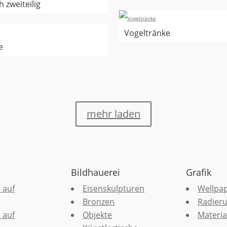
h zweiteilig
Vogeltränke
e
mehr laden
Bildhauerei
Grafik
 auf
Eisenskulpturen
Wellpa
Bronzen
Radier
 auf
Objekte
Materia