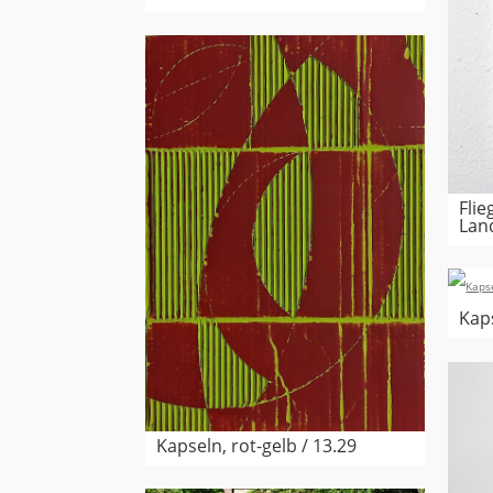
Flie
Lan
Kaps
Kapseln, rot-gelb / 13.29