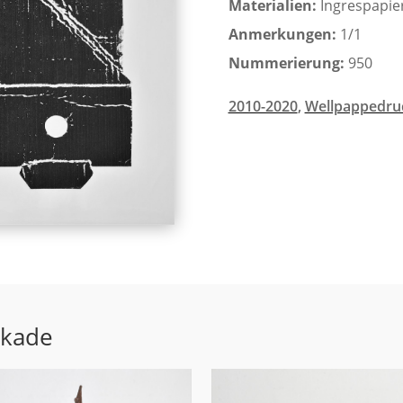
Materialien:
Ingrespapie
Anmerkungen:
1/1
Nummerierung:
950
2010-2020
,
Wellpappedru
ekade