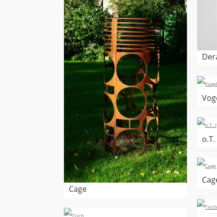
Der
Vog
o.T
Cag
Cage