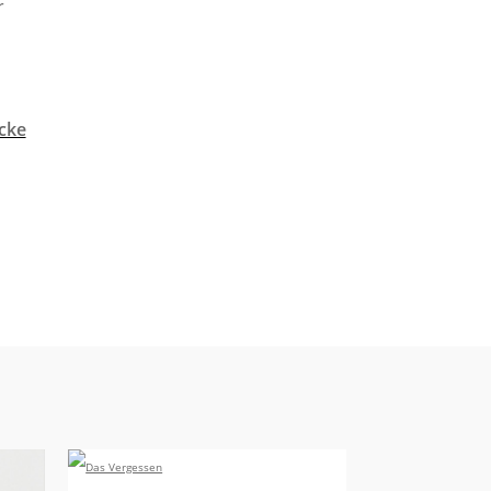
r
cke