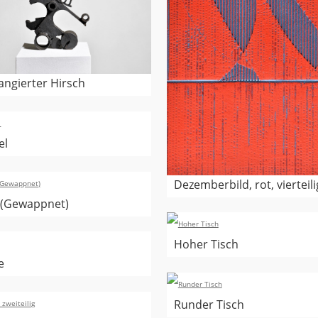
angierter Hirsch
el
Dezemberbild, rot, vierteili
. (Gewappnet)
Hoher Tisch
e
Runder Tisch