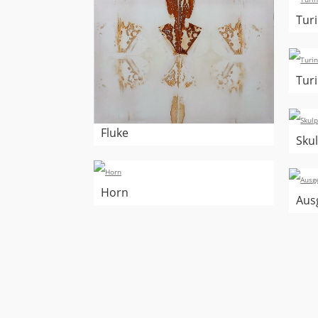
Turi
Turi
Fluke
Sku
Horn
Aus