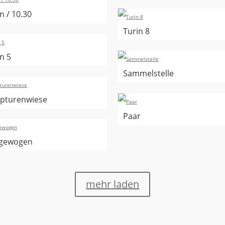
n / 10.30
Turin 8
n 5
Sammelstelle
lpturenwiese
Paar
gewogen
mehr laden