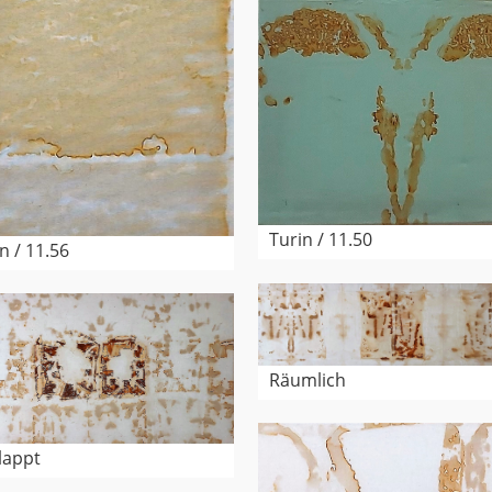
Turin / 11.50
n / 11.56
Räumlich
lappt