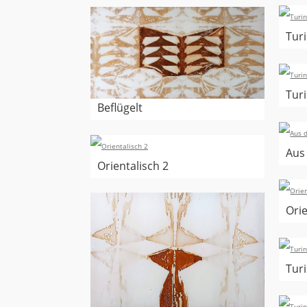
Turi
Turi
Beflügelt
Aus
Orientalisch 2
Orie
Turi