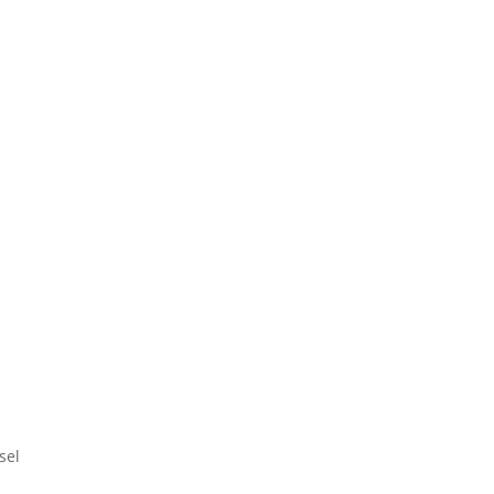
l
sel