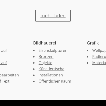
mehr laden
Bildhauerei
Grafik
 auf
Eisenskulpturen
Wellpa
Bronzen
Radier
 auf
Objekte
Materia
Künstlertische
pearbeiten
Installationen
 Textil
Öffentlicher Raum