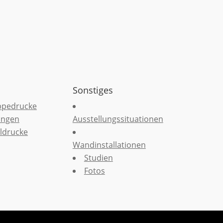
Sonstiges
ppedrucke
ungen
Ausstellungssituationen
ldrucke
Wandinstallationen
Studien
Fotos