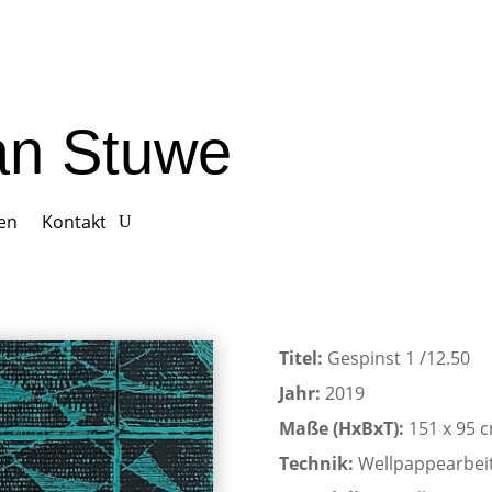
ian Stuwe
gen
Kontakt
Titel:
Gespinst 1 /12.50
Jahr:
2019
Maße (HxBxT):
151 x 95 
Technik:
Wellpappearbei