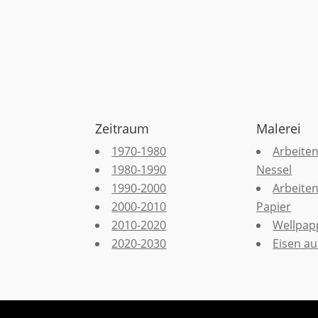
Zeitraum
Malerei
1970-1980
Arbeiten
1980-1990
Nessel
1990-2000
Arbeiten
2000-2010
Papier
2010-2020
Wellpap
2020-2030
Eisen auf