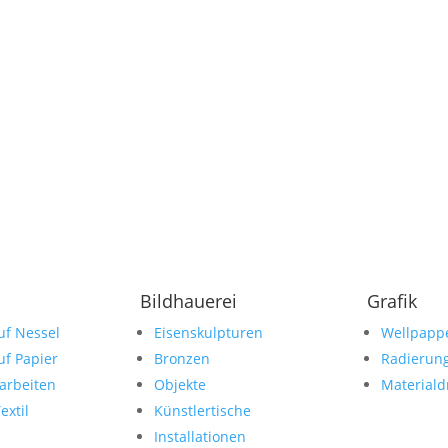
Bildhauerei
Grafik
uf Nessel
Eisenskulpturen
Wellpapp
uf Papier
Bronzen
Radierun
arbeiten
Objekte
Materiald
extil
Künstlertische
Installationen